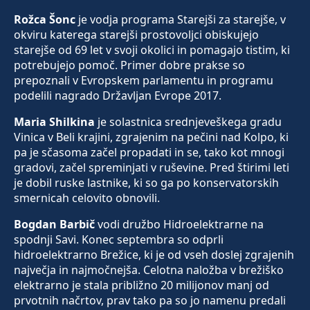
Rožca Šonc
je vodja programa Starejši za starejše, v
okviru katerega starejši prostovoljci obiskujejo
starejše od 69 let v svoji okolici in pomagajo tistim, ki
potrebujejo pomoč. Primer dobre prakse so
prepoznali v Evropskem parlamentu in programu
podelili nagrado Državljan Evrope 2017.
Maria Shilkina
je solastnica srednjeveškega gradu
Vinica v Beli krajini, zgrajenim na pečini nad Kolpo, ki
pa je sčasoma začel propadati in se, tako kot mnogi
gradovi, začel spreminjati v ruševine. Pred štirimi leti
je dobil ruske lastnike, ki so ga po konservatorskih
smernicah celovito obnovili.
Bogdan Barbič
vodi družbo Hidroelektrarne na
spodnji Savi. Konec septembra so odprli
hidroelektrarno Brežice, ki je od vseh doslej zgrajenih
največja in najmočnejša. Celotna naložba v brežiško
elektrarno je stala približno 20 milijonov manj od
prvotnih načrtov, prav tako pa so jo namenu predali