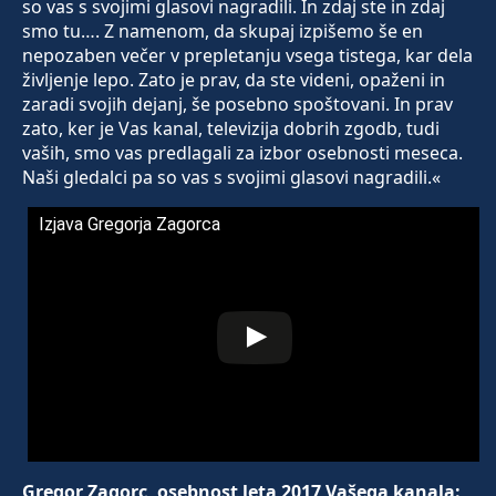
so vas s svojimi glasovi nagradili. In zdaj ste in zdaj
smo tu…. Z namenom, da skupaj izpišemo še en
nepozaben večer v prepletanju vsega tistega, kar dela
življenje lepo. Zato je prav, da ste videni, opaženi in
zaradi svojih dejanj, še posebno spoštovani. In prav
zato, ker je Vas kanal, televizija dobrih zgodb, tudi
vaših, smo vas predlagali za izbor osebnosti meseca.
Naši gledalci pa so vas s svojimi glasovi nagradili.«
Izjava Gregorja Zagorca
Gregor Zagorc, osebnost leta 2017 Vašega kanala: