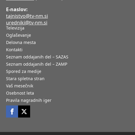
E-naslov:
tajnistvo@tv-nm.si
uredniki@tv-nm.si
Televizija
Oglaševanje
Delovna mesta
Kontakti
Seznam oddajanih del – SAZAS
Seznam oddajanih del – ZAMP
Spored za medije
Stara spletna stran
Vaš mesečnik
Osebnost leta
Pravila nagradnih iger