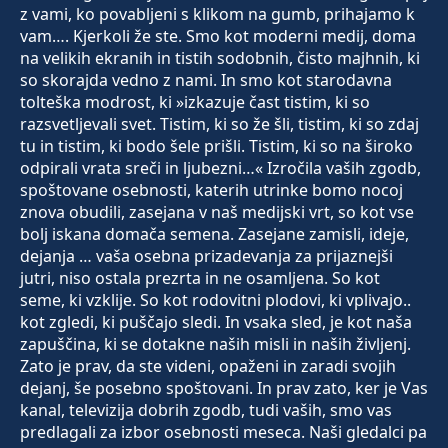
z vami, ko povabljeni s klikom na gumb, prihajamo k
vam…. Kjerkoli že ste. Smo kot moderni medij, doma
na velikih ekranih in tistih sodobnih, čisto majhnih, ki
so skorajda vedno z nami. In smo kot starodavna
tolteška modrost, ki »izkazuje čast tistim, ki so
razsvetljevali svet. Tistim, ki so že šli, tistim, ki so zdaj
tu in tistim, ki bodo šele prišli. Tistim, ki so na široko
odpirali vrata sreči in ljubezni…« Izročila vaših zgodb,
spoštovane osebnosti, katerih utrinke bomo nocoj
znova obudili, zasejana v naš medijski vrt, so kot vse
bolj iskana domača semena. Zasejane zamisli, ideje,
dejanja … vaša osebna prizadevanja za prijaznejši
jutri, niso ostala prezrta in ne osamljena. So kot
seme, ki vzklije. So kot rodovitni plodovi, ki vplivajo..
kot zgledi, ki puščajo sledi. In vsaka sled, je kot naša
zapuščina, ki se dotakne naših misli in naših življenj.
Zato je prav, da ste videni, opaženi in zaradi svojih
dejanj, še posebno spoštovani. In prav zato, ker je Vas
kanal, televizija dobrih zgodb, tudi vaših, smo vas
predlagali za izbor osebnosti meseca. Naši gledalci pa