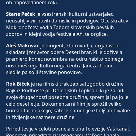
ob napovedanem roku.
Stane Peček
je vsestranski kulturni ustvarjalec,
neusahljiv vir novih domislic in podvigov. Oče škratov
Mokronožcev, vodja Tabora slovenskih pevskih
zborov in idejni vodja festivala Ah, te orglice.
Aleš Makovac
je dirigent, zborovodja, organist in
skladatelj ter avtor opere Deseti brat, ki je doživela
premiero konec novembra na odru nabito polnega
novomeškega Kulturnega centra Janeza Trdine,
sledile pa so ji številne ponovitve.
Rok Biček
je na filmski trak zapisal zgodbo družine
Rajk iz Podhoste pri Dolenjskih Toplicah, ki je zaradi
svoje drugačnosti posebna družina, spremljal pa jo je
celo desetletje. Dokumentarni film je sprožil veliko
humanitarno akcijo, katere namen je izboljšati bivalne
in življenjske razmere družine.
Prireditev je v celoti posnela ekipa Televizije Vaš kanal.
Posnetek prireditve si v programu Vašega kanala