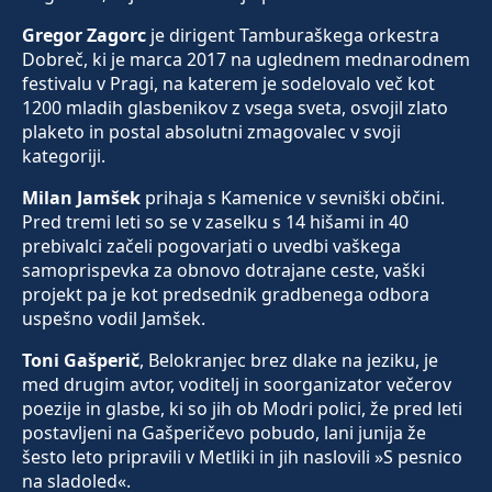
Gregor Zagorc
je dirigent Tamburaškega orkestra
Dobreč, ki je marca 2017 na uglednem mednarodnem
festivalu v Pragi, na katerem je sodelovalo več kot
1200 mladih glasbenikov z vsega sveta, osvojil zlato
plaketo in postal absolutni zmagovalec v svoji
kategoriji.
Milan Jamšek
prihaja s Kamenice v sevniški občini.
Pred tremi leti so se v zaselku s 14 hišami in 40
prebivalci začeli pogovarjati o uvedbi vaškega
samoprispevka za obnovo dotrajane ceste, vaški
projekt pa je kot predsednik gradbenega odbora
uspešno vodil Jamšek.
Toni Gašperič
, Belokranjec brez dlake na jeziku, je
med drugim avtor, voditelj in soorganizator večerov
poezije in glasbe, ki so jih ob Modri polici, že pred leti
postavljeni na Gašperičevo pobudo, lani junija že
šesto leto pripravili v Metliki in jih naslovili »S pesnico
na sladoled«.