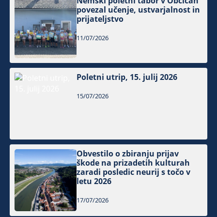
Nemški poletni tabor v Občicah
povezal učenje, ustvarjalnost in
prijateljstvo
11/07/2026
Poletni utrip, 15. julij 2026
15/07/2026
Obvestilo o zbiranju prijav
škode na prizadetih kulturah
zaradi posledic neurij s točo v
letu 2026
17/07/2026