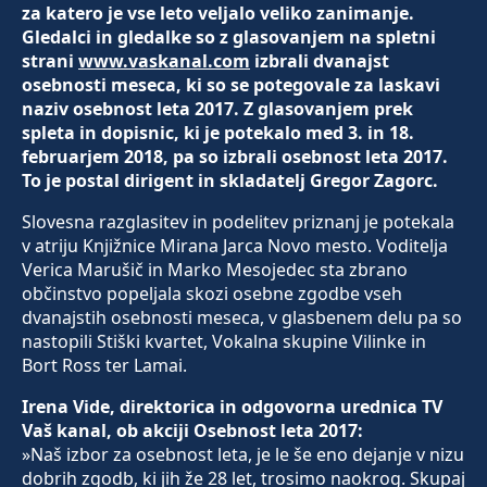
za katero je vse leto veljalo veliko zanimanje.
Gledalci in gledalke so z glasovanjem na spletni
strani
www.vaskanal.com
izbrali dvanajst
osebnosti meseca, ki so se potegovale za laskavi
naziv osebnost leta 2017. Z glasovanjem prek
spleta in dopisnic, ki je potekalo med 3. in 18.
februarjem 2018, pa so izbrali osebnost leta 2017.
To je postal dirigent in skladatelj Gregor Zagorc.
Slovesna razglasitev in podelitev priznanj je potekala
v atriju Knjižnice Mirana Jarca Novo mesto. Voditelja
Verica Marušič in Marko Mesojedec sta zbrano
občinstvo popeljala skozi osebne zgodbe vseh
dvanajstih osebnosti meseca, v glasbenem delu pa so
nastopili Stiški kvartet, Vokalna skupine Vilinke in
Bort Ross ter Lamai.
Irena Vide, direktorica in odgovorna urednica TV
Vaš kanal, ob akciji Osebnost leta 2017:
»Naš izbor za osebnost leta, je le še eno dejanje v nizu
dobrih zgodb, ki jih že 28 let, trosimo naokrog. Skupaj