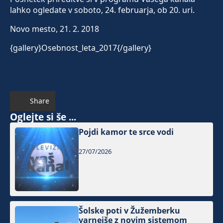
lahko ogledate v soboto, 24. februarja, ob 20. uri.
Novo mesto, 21. 2. 2018
{gallery}Osebnost_leta_2017{/gallery}
Share
Oglejte si še ...
Pojdi kamor te srce vodi
27/07/2026
Šolske poti v Žužemberku
varnejše z novim sistemom