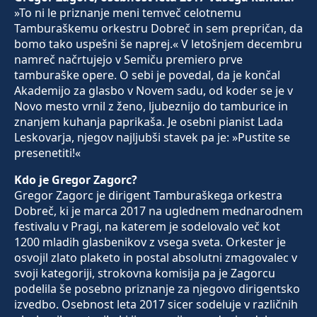
»To ni le priznanje meni temveč celotnemu
Tamburaškemu orkestru Dobreč in sem prepričan, da
bomo tako uspešni še naprej.« V letošnjem decembru
namreč načrtujejo v Semiču premiero prve
tamburaške opere. O sebi je povedal, da je končal
Akademijo za glasbo v Novem sadu, od koder se je v
Novo mesto vrnil z ženo, ljubeznijo do tamburice in
znanjem kuhanja paprikaša. Je osebni pianist Lada
Leskovarja, njegov najljubši stavek pa je: »Pustite se
presenetiti!«
Kdo je Gregor Zagorc?
Gregor Zagorc je dirigent Tamburaškega orkestra
Dobreč, ki je marca 2017 na uglednem mednarodnem
festivalu v Pragi, na katerem je sodelovalo več kot
1200 mladih glasbenikov z vsega sveta. Orkester je
osvojil zlato plaketo in postal absolutni zmagovalec v
svoji kategoriji, strokovna komisija pa je Zagorcu
podelila še posebno priznanje za njegovo dirigentsko
izvedbo. Osebnost leta 2017 sicer sodeluje v različnih