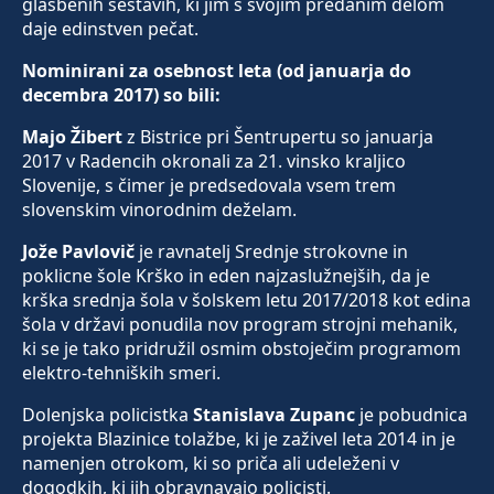
glasbenih sestavih, ki jim s svojim predanim delom
daje edinstven pečat.
Nominirani za osebnost leta (od januarja do
decembra 2017) so bili:
Majo Žibert
z Bistrice pri Šentrupertu so januarja
2017 v Radencih okronali za 21. vinsko kraljico
Slovenije, s čimer je predsedovala vsem trem
slovenskim vinorodnim deželam.
Jože Pavlovič
je ravnatelj Srednje strokovne in
poklicne šole Krško in eden najzaslužnejših, da je
krška srednja šola v šolskem letu 2017/2018 kot edina
šola v državi ponudila nov program strojni mehanik,
ki se je tako pridružil osmim obstoječim programom
elektro-tehniških smeri.
Dolenjska policistka
Stanislava Zupanc
je pobudnica
projekta Blazinice tolažbe, ki je zaživel leta 2014 in je
namenjen otrokom, ki so priča ali udeleženi v
dogodkih, ki jih obravnavajo policisti.