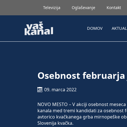
Televizija
Oglaševanje
Kontakt
DOMOV
AKTUA
Osebnost februarja
09. marca 2022
NOVO MESTO – V akciji osebnost meseca za
kanala med tremi kandidati za osebnost f
avtorico kvačkanega grba mirnopeške obč
Slovenija kvačka.