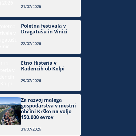
21/07/2026
Poletna festivala v
Dragatušu in Vinici
22/07/2026
Etno Histeria v
Radencih ob Kolpi
29/07/2026
Za razvoj malega
gospodarstva v mestni
občini Krško na voljo
150.000 evrov
31/07/2026