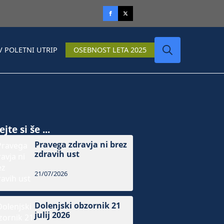
V POLETNI UTRIP
OSEBNOST LETA 2025
Search
for:
jte si še ...
Pravega zdravja ni brez
zdravih ust
21/07/2026
Dolenjski obzornik 21
julij 2026