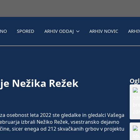
LNO
SPORED
ARHIV ODDAJ
ARHIV NOVIC
ARHI
 je Nežika Režek
Ogle
 osebnost leta 2022 ste gledalke in gledalci Vašega
ebruarja izbrali Nežiko Režek, vsestransko dejavno
ine, sicer enega od 212 skvačkanih grbov v projektu