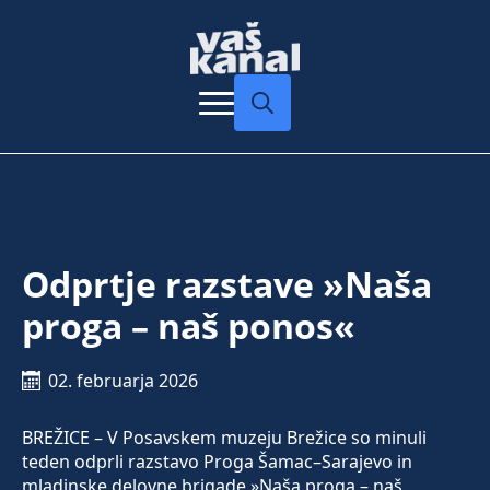
Search
for:
Odprtje razstave »Naša
proga – naš ponos«
02. februarja 2026
BREŽICE – V Posavskem muzeju Brežice so minuli
teden odprli razstavo Proga Šamac–Sarajevo in
mladinske delovne brigade »Naša proga – naš