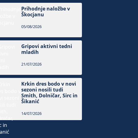
Prihodnje naložbe v
Škocjanu
05/08/2026
Gripovi aktivni tedni
mladih
21/07/2026
Krkin dres bodo v novi
sezoni nosili tudi
Smith, Dolničar, Sirc in
Šikanić
14/07/2026