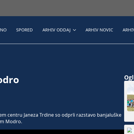
LNO
SPORED
ARHIV ODDAJ
ARHIV NOVIC
ARHI
odro
Ogle
m centru Janeza Trdine so odprli razstavo banjaluške
vom Modro.