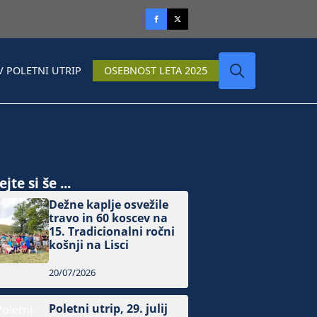
V POLETNI UTRIP
OSEBNOST LETA 2025
Search
for:
jte si še ...
Dežne kaplje osvežile
travo in 60 koscev na
15. Tradicionalni ročni
košnji na Lisci
20/07/2026
Poletni utrip, 29. julij