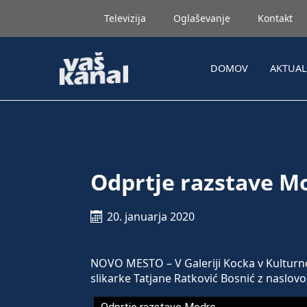
Televizija
Oglaševanje
Kontakt
DOMOV
AKTUA
Odprtje razstave M
20. januarja 2020
NOVO MESTO – V Galeriji Kocka v Kulturne
slikarke Tatjane Ratković Bosnić z naslo