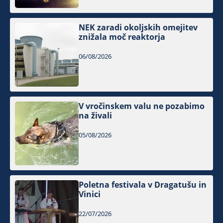
NEK zaradi okoljskih omejitev
znižala moč reaktorja
06/08/2026
V vročinskem valu ne pozabimo
na živali
05/08/2026
Poletna festivala v Dragatušu in
Vinici
22/07/2026