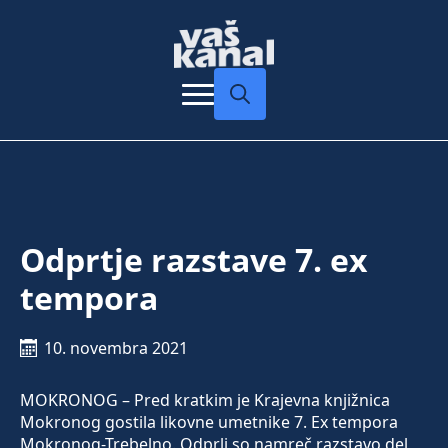
Search
for:
Odprtje razstave 7. ex
tempora
10. novembra 2021
MOKRONOG – Pred kratkim je Krajevna knjižnica
Mokronog gostila likovne umetnike 7. Ex tempora
Mokronog-Trebelno. Odprli so namreč razstavo del,