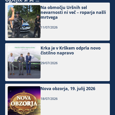
Na območju Uršnih sel
nevarnosti ni več – roparja našli
mrtvega
11/07/2026
Krka je v Krškem odprla novo
čistilno napravo
29/07/2026
Nova obzorja, 19. julij 2026
18/07/2026