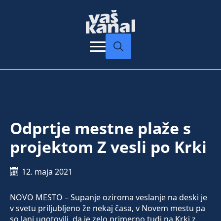
Search
for:
Odprtje mestne plaže s
projektom Z vesli po Krki
12. maja 2021
NOVO MESTO – Supanje oziroma veslanje na deski je
v svetu priljubljeno že nekaj časa, v Novem mestu pa
so lani ugotovili, da je zelo primerno tudi na Krki z