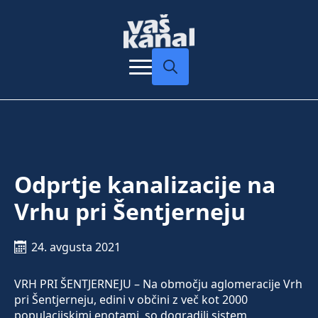
Search
for:
Odprtje kanalizacije na
Vrhu pri Šentjerneju
24. avgusta 2021
VRH PRI ŠENTJERNEJU – Na območju aglomeracije Vrh
pri Šentjerneju, edini v občini z več kot 2000
populacijskimi enotami, so dogradili sistem