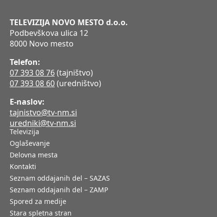
TELEVIZIJA NOVO MESTO d.o.o.
Podbevškova ulica 12
8000 Novo mesto
Telefon:
07 393 08 76
(tajništvo)
07 393 08 60
(uredništvo)
E-naslov:
tajnistvo@tv-nm.si
uredniki@tv-nm.si
Televizija
Oglaševanje
Delovna mesta
Kontakti
Seznam oddajanih del – SAZAS
Seznam oddajanih del – ZAMP
Spored za medije
Stara spletna stran