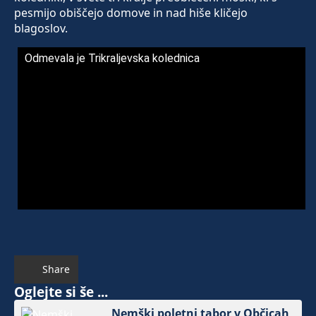
pesmijo obiščejo domove in nad hiše kličejo
blagoslov.
Odmevala je Trikraljevska kolednica
Share
Oglejte si še ...
Nemški poletni tabor v Občicah