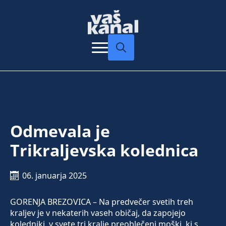
Search
for:
Odmevala je
Trikraljevska kolednica
06. januarja 2025
GORENJA BREZOVICA – Na predvečer svetih treh
kraljev je v nekaterih vaseh običaj, da zapojejo
koledniki, v svete tri kralje preoblečeni moški, ki s