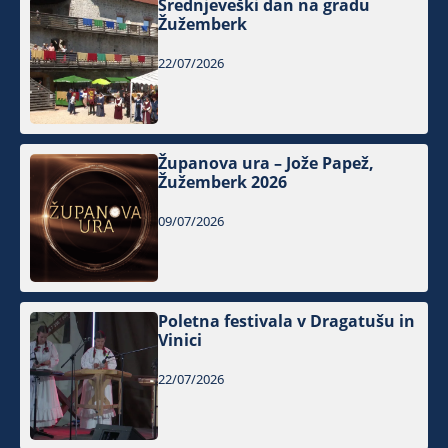
Srednjeveški dan na gradu
Žužemberk
22/07/2026
Županova ura – Jože Papež,
Žužemberk 2026
09/07/2026
Poletna festivala v Dragatušu in
Vinici
22/07/2026