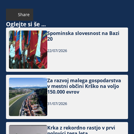
Share
Oglejte si še ...
Spominska slovesnost na Bazi
20
22/07/2026
Za razvoj malega gospodarstva
v mestni občini Krško na voljo
150.000 evrov
31/07/2026
Krka z rekordno rastjo v prvi
polovici tega leta