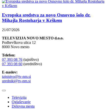
Evropska sredstva za novo Osnovno šolo dr.
Mihajla Rostoharja v Krškem
21/07/2026
TELEVIZIJA NOVO MESTO d.o.o.
Podbevškova ulica 12
8000 Novo mesto
Telefon:
07 393 08 76
(tajništvo)
07 393 08 60
(uredništvo)
E-naslov:
tajnistvo@tv-nm.si
uredniki@tv-nm.si
Televizija
Oglaševanje
Delovna mesta