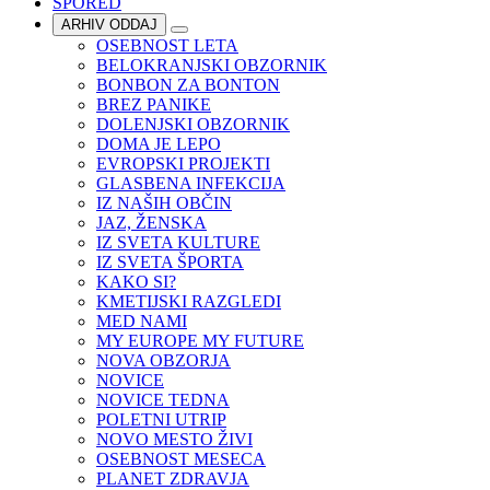
SPORED
ARHIV ODDAJ
OSEBNOST LETA
BELOKRANJSKI OBZORNIK
BONBON ZA BONTON
BREZ PANIKE
DOLENJSKI OBZORNIK
DOMA JE LEPO
EVROPSKI PROJEKTI
GLASBENA INFEKCIJA
IZ NAŠIH OBČIN
JAZ, ŽENSKA
IZ SVETA KULTURE
IZ SVETA ŠPORTA
KAKO SI?
KMETIJSKI RAZGLEDI
MED NAMI
MY EUROPE MY FUTURE
NOVA OBZORJA
NOVICE
NOVICE TEDNA
POLETNI UTRIP
NOVO MESTO ŽIVI
OSEBNOST MESECA
PLANET ZDRAVJA