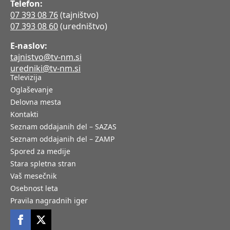
Telefon:
07 393 08 76
(tajništvo)
07 393 08 60
(uredništvo)
E-naslov:
tajnistvo@tv-nm.si
uredniki@tv-nm.si
Televizija
Oglaševanje
Delovna mesta
Kontakti
Seznam oddajanih del – SAZAS
Seznam oddajanih del – ZAMP
Spored za medije
Stara spletna stran
Vaš mesečnik
Osebnost leta
Pravila nagradnih iger