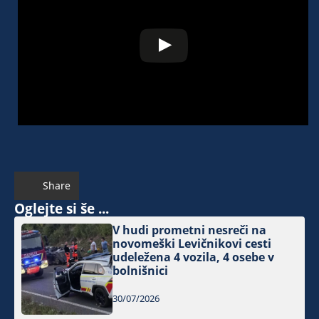
Share
Oglejte si še ...
V hudi prometni nesreči na
novomeški Levičnikovi cesti
udeležena 4 vozila, 4 osebe v
bolnišnici
30/07/2026