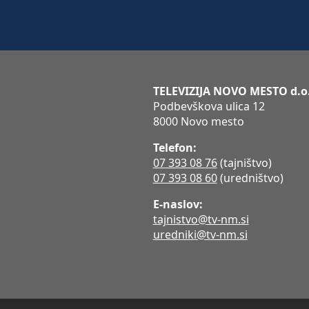
TELEVIZIJA NOVO MESTO d.o
Podbevškova ulica 12
8000 Novo mesto
Telefon:
07 393 08 76
(tajništvo)
07 393 08 60
(uredništvo)
E-naslov:
tajnistvo@tv-nm.si
uredniki@tv-nm.si