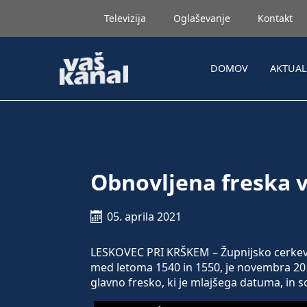
Televizija
Oglaševanje
Kontakt
DOMOV
AKTUA
Obnovljena freska v
05. aprila 2021
LESKOVEC PRI KRŠKEM – Župnijsko cerkev Ža
med letoma 1540 in 1550, je novembra 20
glavno fresko, ki je mlajšega datuma, in so 