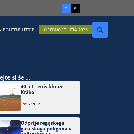
V POLETNI UTRIP
OSEBNOST LETA 2025
Search
for:
jte si še ...
40 let Tenis kluba
Krško
15/07/2026
Odprtje regijskega
gasilskega poligona v