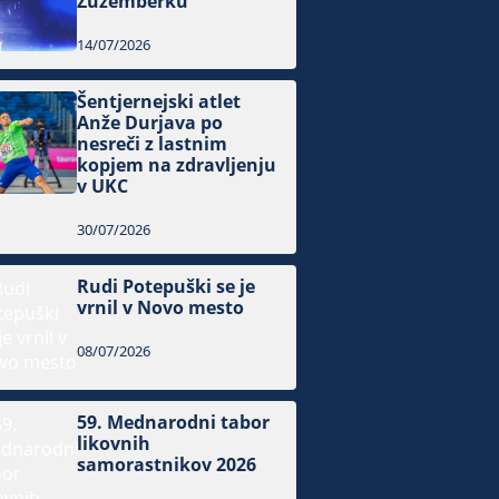
Žužemberku
14/07/2026
Šentjernejski atlet
Anže Durjava po
nesreči z lastnim
kopjem na zdravljenju
v UKC
30/07/2026
Rudi Potepuški se je
vrnil v Novo mesto
08/07/2026
59. Mednarodni tabor
likovnih
samorastnikov 2026