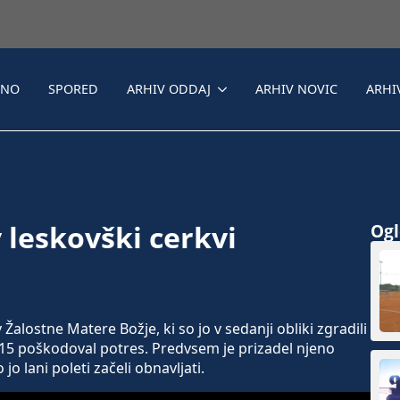
LNO
SPORED
ARHIV ODDAJ
ARHIV NOVIC
ARHI
 leskovški cerkvi
Ogle
lostne Matere Božje, ki so jo v sedanji obliki zgradili
15 poškodoval potres. Predvsem je prizadel njeno
jo lani poleti začeli obnavljati.