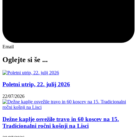
Email
Oglejte si še ...
Poletni utrip, 22. julij 2026
22/07/2026
Dežne kaplje osvežile travo in 60 koscev na 15.
Tradicionalni ročni košnji na Lisci