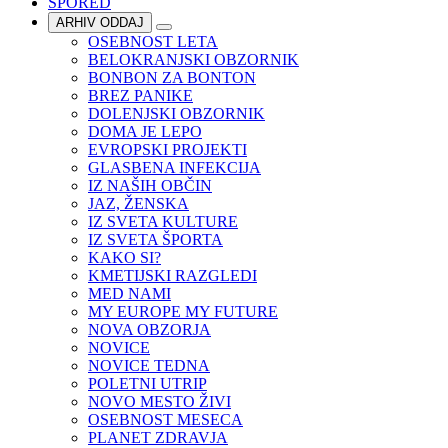
SPORED
ARHIV ODDAJ
OSEBNOST LETA
BELOKRANJSKI OBZORNIK
BONBON ZA BONTON
BREZ PANIKE
DOLENJSKI OBZORNIK
DOMA JE LEPO
EVROPSKI PROJEKTI
GLASBENA INFEKCIJA
IZ NAŠIH OBČIN
JAZ, ŽENSKA
IZ SVETA KULTURE
IZ SVETA ŠPORTA
KAKO SI?
KMETIJSKI RAZGLEDI
MED NAMI
MY EUROPE MY FUTURE
NOVA OBZORJA
NOVICE
NOVICE TEDNA
POLETNI UTRIP
NOVO MESTO ŽIVI
OSEBNOST MESECA
PLANET ZDRAVJA