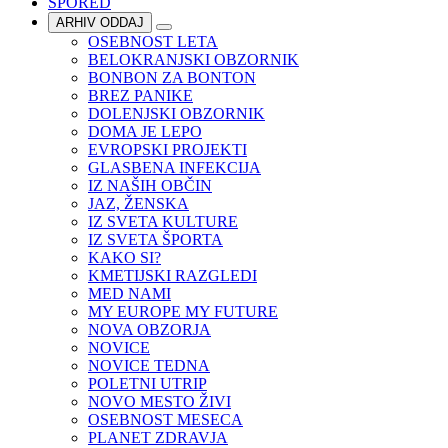
SPORED
ARHIV ODDAJ
OSEBNOST LETA
BELOKRANJSKI OBZORNIK
BONBON ZA BONTON
BREZ PANIKE
DOLENJSKI OBZORNIK
DOMA JE LEPO
EVROPSKI PROJEKTI
GLASBENA INFEKCIJA
IZ NAŠIH OBČIN
JAZ, ŽENSKA
IZ SVETA KULTURE
IZ SVETA ŠPORTA
KAKO SI?
KMETIJSKI RAZGLEDI
MED NAMI
MY EUROPE MY FUTURE
NOVA OBZORJA
NOVICE
NOVICE TEDNA
POLETNI UTRIP
NOVO MESTO ŽIVI
OSEBNOST MESECA
PLANET ZDRAVJA