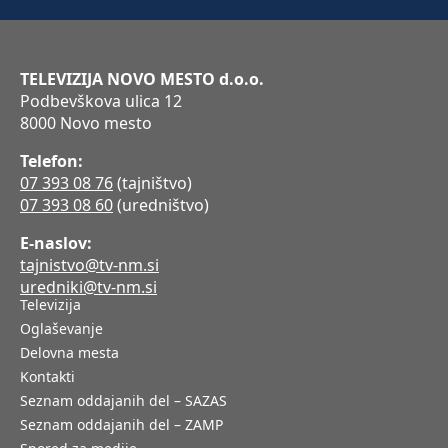
TELEVIZIJA NOVO MESTO d.o.o.
Podbevškova ulica 12
8000 Novo mesto
Telefon:
07 393 08 76
(tajništvo)
07 393 08 60
(uredništvo)
E-naslov:
tajnistvo@tv-nm.si
uredniki@tv-nm.si
Televizija
Oglaševanje
Delovna mesta
Kontakti
Seznam oddajanih del – SAZAS
Seznam oddajanih del – ZAMP