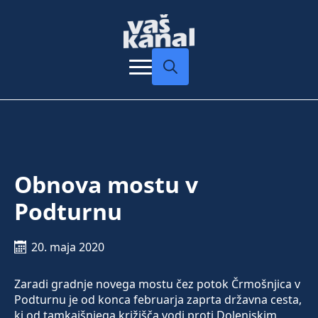
Search
for:
Obnova mostu v
Podturnu
20. maja 2020
Zaradi gradnje novega mostu čez potok Črmošnjica v
Podturnu je od konca februarja zaprta državna cesta,
ki od tamkajšnjega križišča vodi proti Dolenjskim