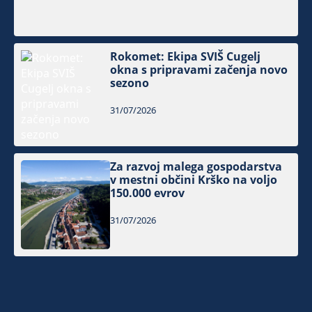
Rokomet: Ekipa SVIŠ Cugelj
okna s pripravami začenja novo
sezono
31/07/2026
Za razvoj malega gospodarstva
v mestni občini Krško na voljo
150.000 evrov
31/07/2026