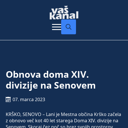
Search
for:
Obnova doma XIV.
divizije na Senovem
07. marca 2023
KRŠKO, SENOVO – Lani je Mestna občina Krško začela
z obnovo več kot 40 let starega Doma XIV. divizije na
Senovem. Skoraj čez noč so brez svojih prostorov