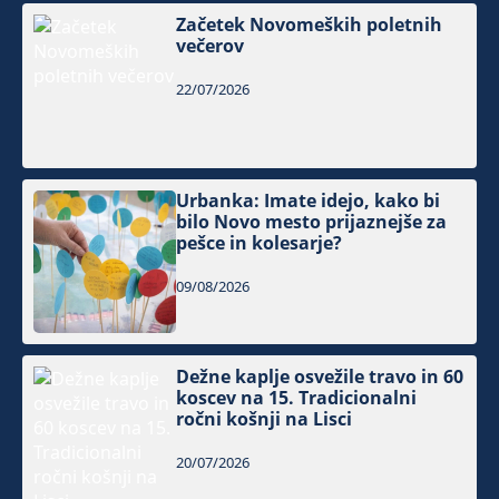
Začetek Novomeških poletnih
večerov
22/07/2026
Urbanka: Imate idejo, kako bi
bilo Novo mesto prijaznejše za
pešce in kolesarje?
09/08/2026
Dežne kaplje osvežile travo in 60
koscev na 15. Tradicionalni
ročni košnji na Lisci
20/07/2026