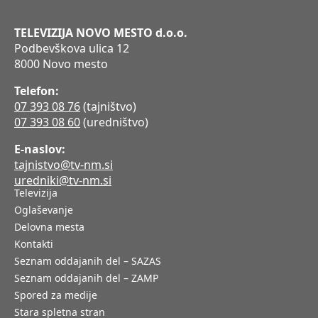
TELEVIZIJA NOVO MESTO d.o.o.
Podbevškova ulica 12
8000 Novo mesto
Telefon:
07 393 08 76
(tajništvo)
07 393 08 60
(uredništvo)
E-naslov:
tajnistvo@tv-nm.si
uredniki@tv-nm.si
Televizija
Oglaševanje
Delovna mesta
Kontakti
Seznam oddajanih del – SAZAS
Seznam oddajanih del – ZAMP
Spored za medije
Stara spletna stran