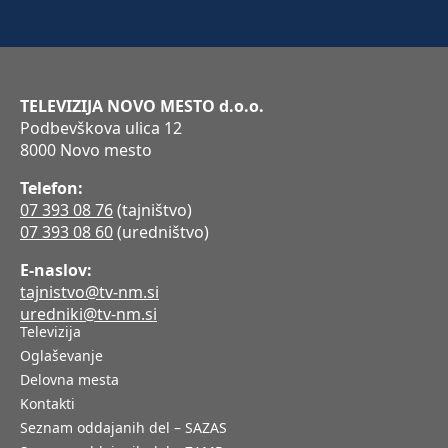
TELEVIZIJA NOVO MESTO d.o.o.
Podbevškova ulica 12
8000 Novo mesto
Telefon:
07 393 08 76
(tajništvo)
07 393 08 60
(uredništvo)
E-naslov:
tajnistvo@tv-nm.si
uredniki@tv-nm.si
Televizija
Oglaševanje
Delovna mesta
Kontakti
Seznam oddajanih del – SAZAS