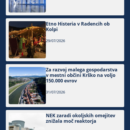
Etno Histeria v Radencih ob
Kolpi
29/07/2026
Za razvoj malega gospodarstva
v mestni občini Krško na voljo
150.000 evrov
31/07/2026
NEK zaradi okoljskih omejitev
znižala moč reaktorja