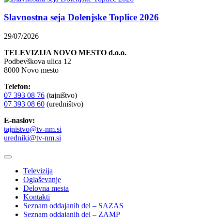
Slavnostna seja Dolenjske Toplice 2026
29/07/2026
TELEVIZIJA NOVO MESTO d.o.o.
Podbevškova ulica 12
8000 Novo mesto
Telefon:
07 393 08 76
(tajništvo)
07 393 08 60
(uredništvo)
E-naslov:
tajnistvo@tv-nm.si
uredniki@tv-nm.si
Televizija
Oglaševanje
Delovna mesta
Kontakti
Seznam oddajanih del – SAZAS
Seznam oddajanih del – ZAMP