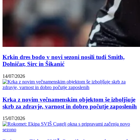
Krkin dres bodo v novi sezoni nosili tudi Smith,
Dolničar, Sirc in Šikanić
14/07/2026
Krka z novim večnamenskim objektom še izboljšuje
skrb za zdravje, varnost in dobro počutje zaposlenih
15/07/2026