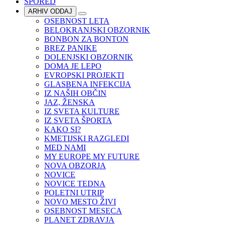
SPORED
ARHIV ODDAJ
OSEBNOST LETA
BELOKRANJSKI OBZORNIK
BONBON ZA BONTON
BREZ PANIKE
DOLENJSKI OBZORNIK
DOMA JE LEPO
EVROPSKI PROJEKTI
GLASBENA INFEKCIJA
IZ NAŠIH OBČIN
JAZ, ŽENSKA
IZ SVETA KULTURE
IZ SVETA ŠPORTA
KAKO SI?
KMETIJSKI RAZGLEDI
MED NAMI
MY EUROPE MY FUTURE
NOVA OBZORJA
NOVICE
NOVICE TEDNA
POLETNI UTRIP
NOVO MESTO ŽIVI
OSEBNOST MESECA
PLANET ZDRAVJA