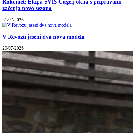
Rokomet: Ekipa SVIŠ Cugelj okna s pripravami
začenja novo sezono
31/07/2026
V Revozu jeseni dva nova modela
29/07/2026