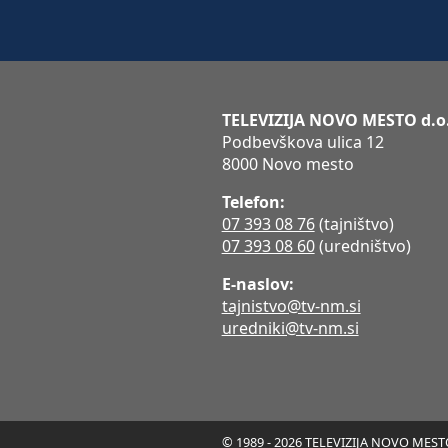
TELEVIZIJA NOVO MESTO d.o
Podbevškova ulica 12
8000 Novo mesto
Telefon:
07 393 08 76
(tajništvo)
07 393 08 60
(uredništvo)
E-naslov:
tajnistvo@tv-nm.si
uredniki@tv-nm.si
© 1989 - 2026 TELEVIZIJA NOVO MESTO