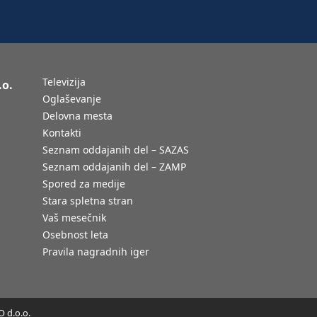
Televizija
.o.
Oglaševanje
Delovna mesta
Kontakti
Seznam oddajanih del – SAZAS
Seznam oddajanih del – ZAMP
Spored za medije
Stara spletna stran
Vaš mesečnik
Osebnost leta
Pravila nagradnih iger
 d.o.o.