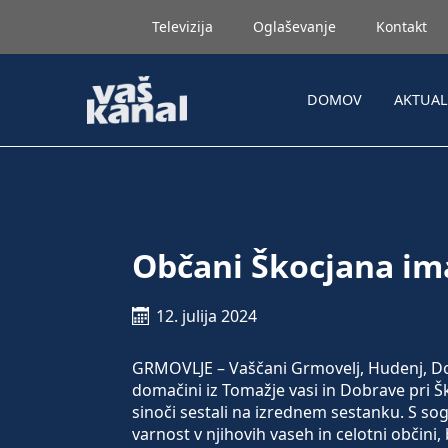
Televizija
Oglaševanje
Kontakt
DOMOV
AKTUA
Občani Škocjana ima
12. julija 2024
GRMOVLJE – Vaščani Grmovelj, Hudenj, Dobr
domačini iz Tomažje vasi in Dobrave pri 
sinoči sestali na izrednem sestanku. S 
varnost v njihovih vaseh in celotni občini