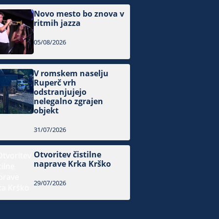
Novo mesto bo znova v
ritmih jazza
05/08/2026
V romskem naselju
Ruperč vrh
odstranjujejo
nelegalno zgrajen
objekt
31/07/2026
Otvoritev čistilne
naprave Krka Krško
29/07/2026