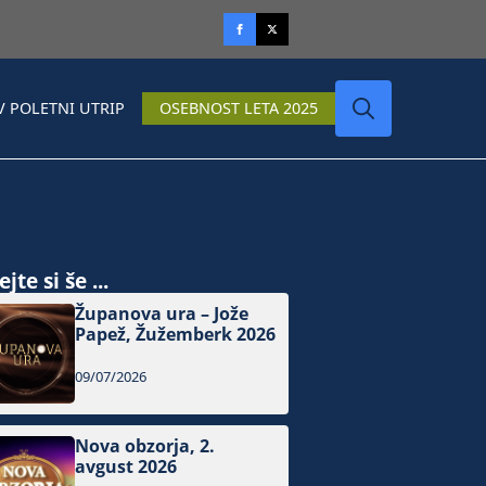
V POLETNI UTRIP
OSEBNOST LETA 2025
Search
for:
jte si še ...
Županova ura – Jože
Papež, Žužemberk 2026
09/07/2026
Nova obzorja, 2.
avgust 2026