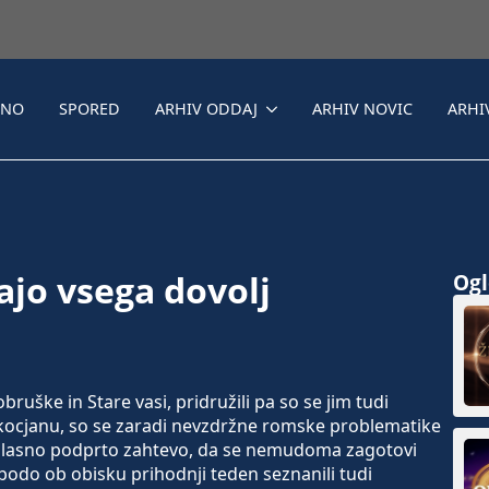
LNO
SPORED
ARHIV ODDAJ
ARHIV NOVIC
ARHI
jo vsega dovolj
Ogle
uške in Stare vasi, pridružili pa so se jim tudi
Škocjanu, so se zaradi nevzdržne romske problematike
soglasno podprto zahtevo, da se nemudoma zagotovi
, bodo ob obisku prihodnji teden seznanili tudi