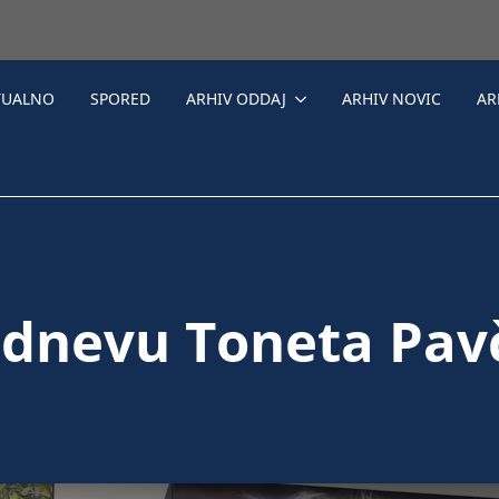
TUALNO
SPORED
ARHIV ODDAJ
ARHIV NOVIC
AR
 dnevu Toneta Pav