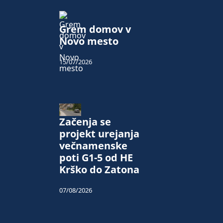
Grem domov v
Novo mesto
15/07/2026
Začenja se
projekt urejanja
večnamenske
poti G1-5 od HE
Krško do Zatona
07/08/2026