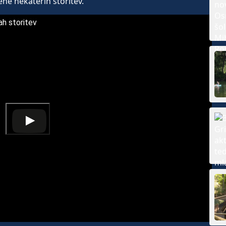
ene nekaterih storitev.
ah storitev