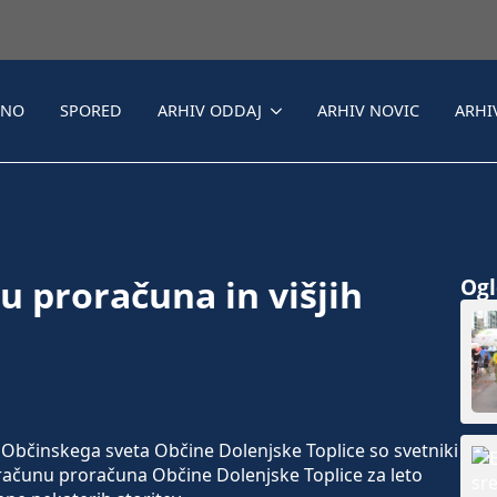
LNO
SPORED
ARHIV ODDAJ
ARHIV NOVIC
ARHI
 proračuna in višjih
Ogle
 Občinskega sveta Občine Dolenjske Toplice so svetniki
računu proračuna Občine Dolenjske Toplice za leto