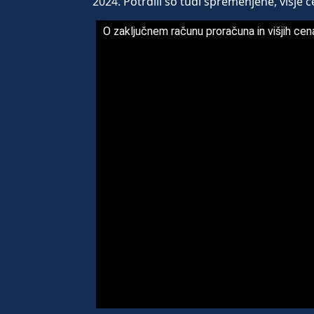
2024. Potrdili so tudi spremenjene, višje c
O zaključnem računu proračuna in višjih cen