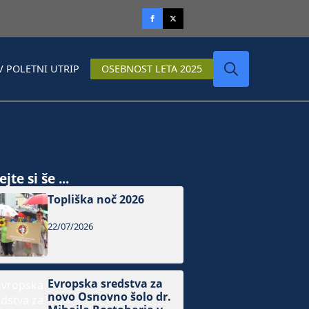
V POLETNI UTRIP
OSEBNOST LETA 2025
Search
for:
jte si še ...
Topliška noč 2026
22/07/2026
Evropska sredstva za
novo Osnovno šolo dr.