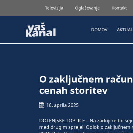
Televizija
Oglaševanje
Kontakt
DOMOV
AKTUA
O zaključnem računu
cenah storitev
18. aprila 2025
DOLENJSKE TOPLICE – Na zadnji redni seji
med drugim sprejeli Odlok o zaključnem 