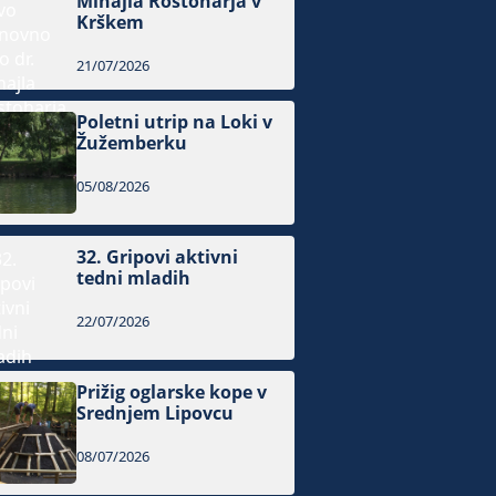
Mihajla Rostoharja v
Krškem
21/07/2026
Poletni utrip na Loki v
Žužemberku
05/08/2026
32. Gripovi aktivni
tedni mladih
22/07/2026
Prižig oglarske kope v
Srednjem Lipovcu
08/07/2026