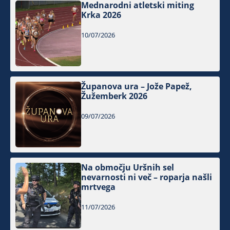
Mednarodni atletski miting
Krka 2026
10/07/2026
Županova ura – Jože Papež,
Žužemberk 2026
09/07/2026
Na območju Uršnih sel
nevarnosti ni več – roparja našli
mrtvega
11/07/2026