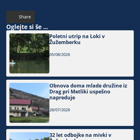
Share
Oglejte si še ...
Poletni utrip na Loki v
Žužemberku
05/08/2026
Obnova doma mlade družine iz
Drag pri Metliki uspešno
napreduje
28/07/2026
32 let odbojke na mivki v