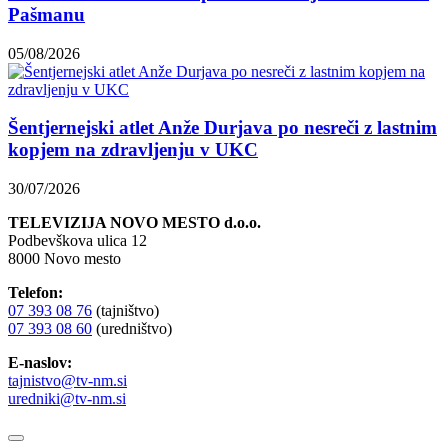
Pašmanu
05/08/2026
Šentjernejski atlet Anže Durjava po nesreči z lastnim
kopjem na zdravljenju v UKC
30/07/2026
TELEVIZIJA NOVO MESTO d.o.o.
Podbevškova ulica 12
8000 Novo mesto
Telefon:
07 393 08 76
(tajništvo)
07 393 08 60
(uredništvo)
E-naslov:
tajnistvo@tv-nm.si
uredniki@tv-nm.si