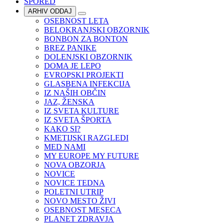
SPORED
ARHIV ODDAJ
OSEBNOST LETA
BELOKRANJSKI OBZORNIK
BONBON ZA BONTON
BREZ PANIKE
DOLENJSKI OBZORNIK
DOMA JE LEPO
EVROPSKI PROJEKTI
GLASBENA INFEKCIJA
IZ NAŠIH OBČIN
JAZ, ŽENSKA
IZ SVETA KULTURE
IZ SVETA ŠPORTA
KAKO SI?
KMETIJSKI RAZGLEDI
MED NAMI
MY EUROPE MY FUTURE
NOVA OBZORJA
NOVICE
NOVICE TEDNA
POLETNI UTRIP
NOVO MESTO ŽIVI
OSEBNOST MESECA
PLANET ZDRAVJA