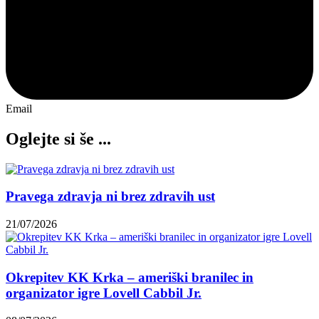
Email
Oglejte si še ...
Pravega zdravja ni brez zdravih ust
21/07/2026
Okrepitev KK Krka – ameriški branilec in
organizator igre Lovell Cabbil Jr.