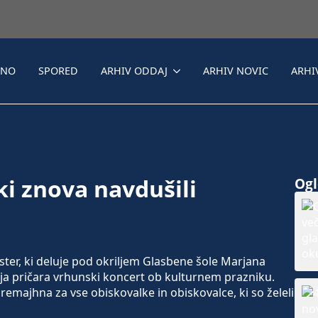
LNO
SPORED
ARHIV ODDAJ
ARHIV NOVIC
ARHI
i znova navdušili
Ogle
er, ki deluje pod okriljem Glasbene šole Marjana
tja pričara vrhunski koncert ob kulturnem prazniku.
remajhna za vse obiskovalke in obiskovalce, ki so želeli