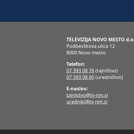
TELEVIZIJA NOVO MESTO d.o
Podbevškova ulica 12
8000 Novo mesto
Telefon:
07 393 08 76
(tajništvo)
07 393 08 60
(uredništvo)
E-naslov:
tajnistvo@tv-nm.si
uredniki@tv-nm.si