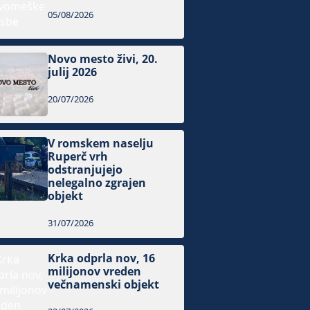
05/08/2026
Novo mesto živi, 20.
julij 2026
20/07/2026
V romskem naselju
Ruperč vrh
odstranjujejo
nelegalno zgrajen
objekt
31/07/2026
Krka odprla nov, 16
milijonov vreden
večnamenski objekt