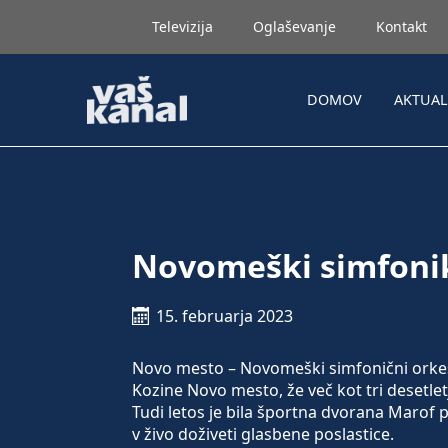
Televizija
Oglaševanje
Kontakt
DOMOV
AKTUA
Novomeški simfonik
15. februarja 2023
Novo mesto – Novomeški simfonični orkest
Kozine Novo mesto, že več kot tri desetle
Tudi letos je bila športna dvorana Marof p
v živo doživeti glasbene poslastice.