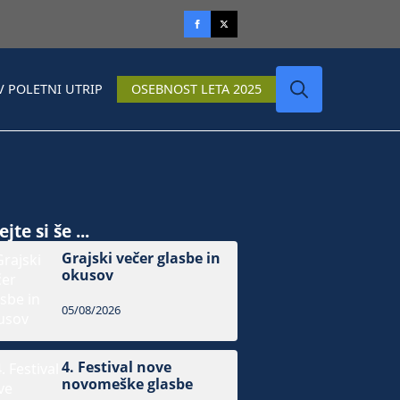
V POLETNI UTRIP
OSEBNOST LETA 2025
Search
for:
jte si še ...
Grajski večer glasbe in
okusov
05/08/2026
4. Festival nove
novomeške glasbe