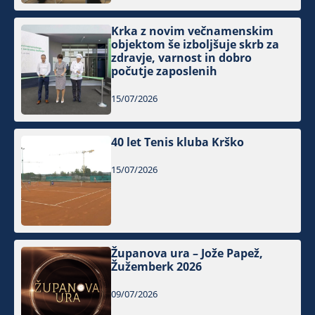
Krka z novim večnamenskim
objektom še izboljšuje skrb za
zdravje, varnost in dobro
počutje zaposlenih
15/07/2026
40 let Tenis kluba Krško
15/07/2026
Županova ura – Jože Papež,
Žužemberk 2026
09/07/2026