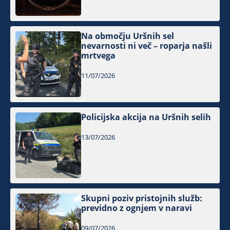
Na območju Uršnih sel
nevarnosti ni več – roparja našli
mrtvega
11/07/2026
Policijska akcija na Uršnih selih
13/07/2026
Skupni poziv pristojnih služb:
previdno z ognjem v naravi
09/07/2026