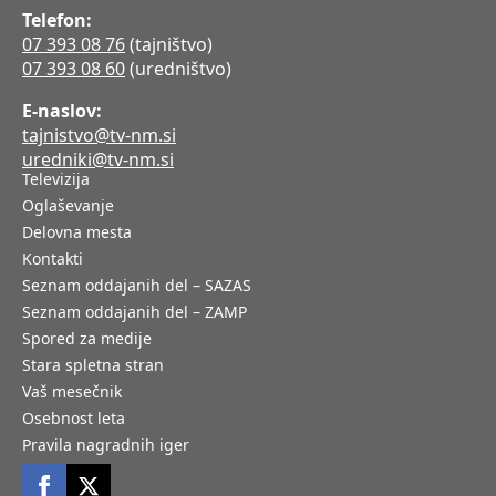
Telefon:
07 393 08 76
(tajništvo)
07 393 08 60
(uredništvo)
E-naslov:
tajnistvo@tv-nm.si
uredniki@tv-nm.si
Televizija
Oglaševanje
Delovna mesta
Kontakti
Seznam oddajanih del – SAZAS
Seznam oddajanih del – ZAMP
Spored za medije
Stara spletna stran
Vaš mesečnik
Osebnost leta
Pravila nagradnih iger