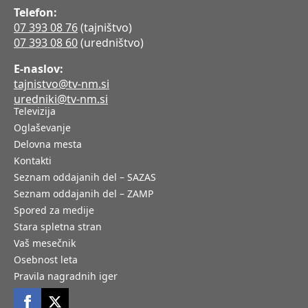
Telefon:
07 393 08 76
(tajništvo)
07 393 08 60
(uredništvo)
E-naslov:
tajnistvo@tv-nm.si
uredniki@tv-nm.si
Televizija
Oglaševanje
Delovna mesta
Kontakti
Seznam oddajanih del – SAZAS
Seznam oddajanih del – ZAMP
Spored za medije
Stara spletna stran
Vaš mesečnik
Osebnost leta
Pravila nagradnih iger