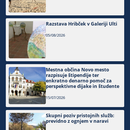
Razstava Hribček v Galeriji Ulti
05/08/2026
Mestna občina Novo mesto
razpisuje štipendije ter
enkratno denarno pomoč za
perspektivne dijake in študente
15/07/2026
Skupni poziv pristojnih služb:
previdno z ognjem v naravi