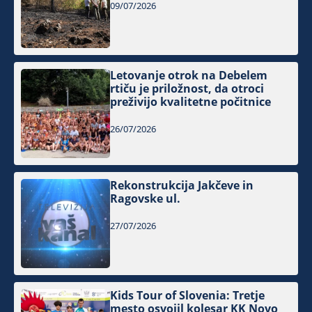
09/07/2026
Letovanje otrok na Debelem
rtiču je priložnost, da otroci
preživijo kvalitetne počitnice
26/07/2026
Rekonstrukcija Jakčeve in
Ragovske ul.
27/07/2026
Kids Tour of Slovenia: Tretje
mesto osvojil kolesar KK Novo