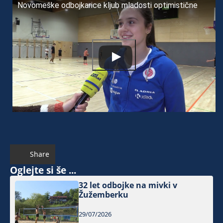
Novomeške odbojkarice kljub mladosti optimistične
Share
Oglejte si še ...
32 let odbojke na mivki v
Žužemberku
29/07/2026