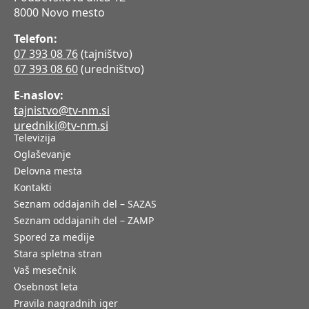
8000 Novo mesto
Telefon:
07 393 08 76
(tajništvo)
07 393 08 60
(uredništvo)
E-naslov:
tajnistvo@tv-nm.si
uredniki@tv-nm.si
Televizija
Oglaševanje
Delovna mesta
Kontakti
Seznam oddajanih del – SAZAS
Seznam oddajanih del – ZAMP
Spored za medije
Stara spletna stran
Vaš mesečnik
Osebnost leta
Pravila nagradnih iger