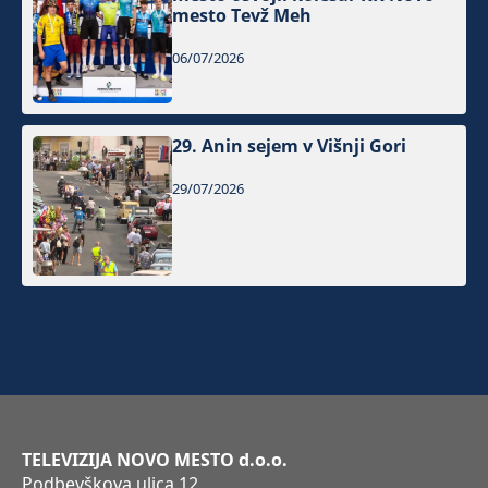
mesto Tevž Meh
06/07/2026
29. Anin sejem v Višnji Gori
29/07/2026
TELEVIZIJA NOVO MESTO d.o.o.
Podbevškova ulica 12