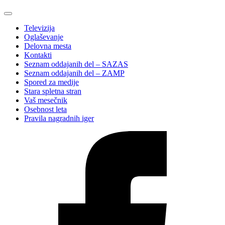
Televizija
Oglaševanje
Delovna mesta
Kontakti
Seznam oddajanih del – SAZAS
Seznam oddajanih del – ZAMP
Spored za medije
Stara spletna stran
Vaš mesečnik
Osebnost leta
Pravila nagradnih iger