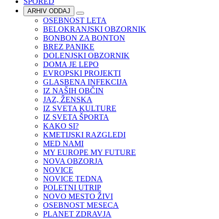
SPORED
ARHIV ODDAJ
OSEBNOST LETA
BELOKRANJSKI OBZORNIK
BONBON ZA BONTON
BREZ PANIKE
DOLENJSKI OBZORNIK
DOMA JE LEPO
EVROPSKI PROJEKTI
GLASBENA INFEKCIJA
IZ NAŠIH OBČIN
JAZ, ŽENSKA
IZ SVETA KULTURE
IZ SVETA ŠPORTA
KAKO SI?
KMETIJSKI RAZGLEDI
MED NAMI
MY EUROPE MY FUTURE
NOVA OBZORJA
NOVICE
NOVICE TEDNA
POLETNI UTRIP
NOVO MESTO ŽIVI
OSEBNOST MESECA
PLANET ZDRAVJA