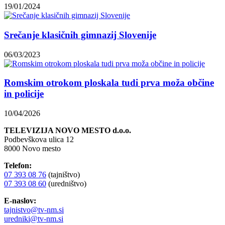
19/01/2024
Srečanje klasičnih gimnazij Slovenije
06/03/2023
Romskim otrokom ploskala tudi prva moža občine
in policije
10/04/2026
TELEVIZIJA NOVO MESTO d.o.o.
Podbevškova ulica 12
8000 Novo mesto
Telefon:
07 393 08 76
(tajništvo)
07 393 08 60
(uredništvo)
E-naslov:
tajnistvo@tv-nm.si
uredniki@tv-nm.si