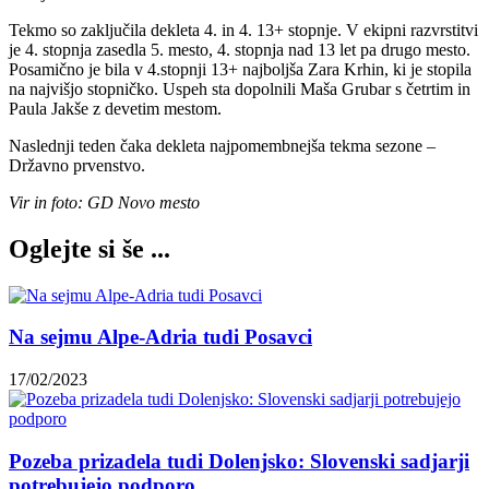
Tekmo so zaključila dekleta 4. in 4. 13+ stopnje. V ekipni razvrstitvi
je 4. stopnja zasedla 5. mesto, 4. stopnja nad 13 let pa drugo mesto.
Posamično je bila v 4.stopnji 13+ najboljša Zara Krhin, ki je stopila
na najvišjo stopničko. Uspeh sta dopolnili Maša Grubar s četrtim in
Paula Jakše z devetim mestom.
Naslednji teden čaka dekleta najpomembnejša tekma sezone –
Državno prvenstvo.
Vir in foto: GD Novo mesto
Oglejte si še ...
Na sejmu Alpe-Adria tudi Posavci
17/02/2023
Pozeba prizadela tudi Dolenjsko: Slovenski sadjarji
potrebujejo podporo