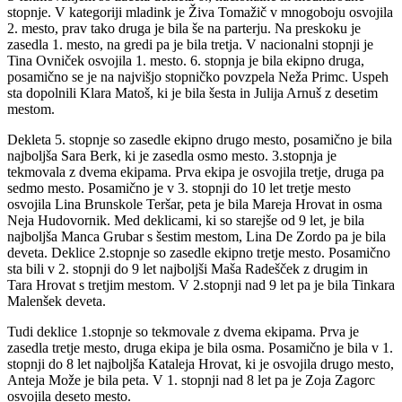
stopnje. V kategoriji mladink je Živa Tomažič v mnogoboju osvojila
2. mesto, prav tako druga je bila še na parterju. Na preskoku je
zasedla 1. mesto, na gredi pa je bila tretja. V nacionalni stopnji je
Tina Ovniček osvojila 1. mesto. 6. stopnja je bila ekipno druga,
posamično se je na najvišjo stopničko povzpela Neža Primc. Uspeh
sta dopolnili Klara Matoš, ki je bila šesta in Julija Arnuš z desetim
mestom.
Dekleta 5. stopnje so zasedle ekipno drugo mesto, posamično je bila
najboljša Sara Berk, ki je zasedla osmo mesto. 3.stopnja je
tekmovala z dvema ekipama. Prva ekipa je osvojila tretje, druga pa
sedmo mesto. Posamično je v 3. stopnji do 10 let tretje mesto
osvojila Lina Brunskole Teršar, peta je bila Mareja Hrovat in osma
Neja Hudovornik. Med deklicami, ki so starejše od 9 let, je bila
najboljša Manca Grubar s šestim mestom, Lina De Zordo pa je bila
deveta. Deklice 2.stopnje so zasedle ekipno tretje mesto. Posamično
sta bili v 2. stopnji do 9 let najboljši Maša Radešček z drugim in
Tara Hrovat s tretjim mestom. V 2.stopnji nad 9 let pa je bila Tinkara
Malenšek deveta.
Tudi deklice 1.stopnje so tekmovale z dvema ekipama. Prva je
zasedla tretje mesto, druga ekipa je bila osma. Posamično je bila v 1.
stopnji do 8 let najboljša Kataleja Hrovat, ki je osvojila drugo mesto,
Anteja Može je bila peta. V 1. stopnji nad 8 let pa je Zoja Zagorc
osvojila deseto mesto.