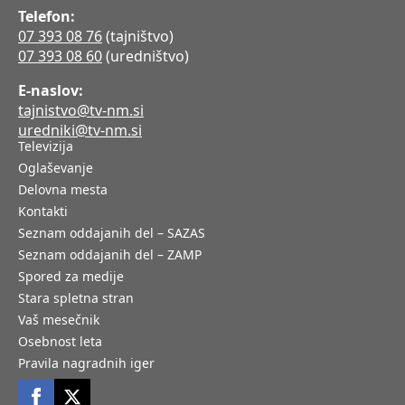
Telefon:
07 393 08 76
(tajništvo)
07 393 08 60
(uredništvo)
E-naslov:
tajnistvo@tv-nm.si
uredniki@tv-nm.si
Televizija
Oglaševanje
Delovna mesta
Kontakti
Seznam oddajanih del – SAZAS
Seznam oddajanih del – ZAMP
Spored za medije
Stara spletna stran
Vaš mesečnik
Osebnost leta
Pravila nagradnih iger