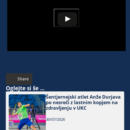
Share
Oglejte si še ...
Šentjernejski atlet Anže Durjava
po nesreči z lastnim kopjem na
zdravljenju v UKC
30/07/2026