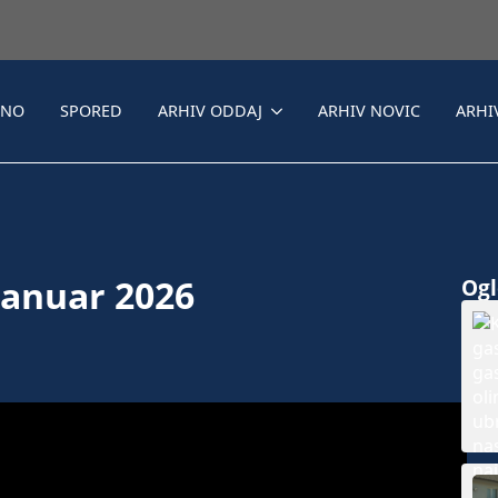
LNO
SPORED
ARHIV ODDAJ
ARHIV NOVIC
ARHI
januar 2026
Ogle