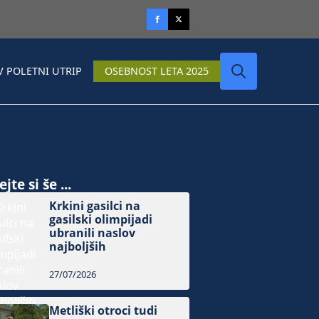
V POLETNI UTRIP
OSEBNOST LETA 2025
Search
for:
jte si še ...
Krkini gasilci na
gasilski olimpijadi
ubranili naslov
najboljših
27/07/2026
Metliški otroci tudi