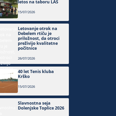
letos na taboru LAS
15/07/2026
Letovanje otrok na
Debelem rtiču je
priložnost, da otroci
preživijo kvalitetne
počitnice
26/07/2026
40 let Tenis kluba
Krško
15/07/2026
Slavnostna seja
Dolenjske Toplice 2026