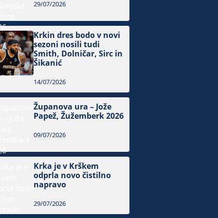
29/07/2026
Krkin dres bodo v novi
sezoni nosili tudi
Smith, Dolničar, Sirc in
Šikanić
14/07/2026
Županova ura – Jože
Papež, Žužemberk 2026
09/07/2026
Krka je v Krškem
odprla novo čistilno
napravo
29/07/2026