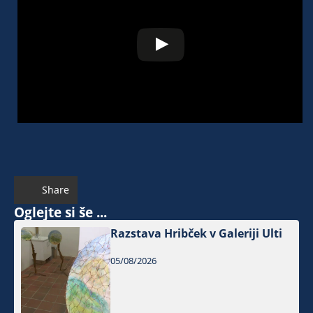
Share
Oglejte si še ...
Razstava Hribček v Galeriji Ulti
05/08/2026