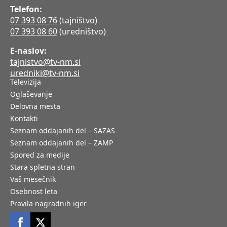
Telefon:
07 393 08 76
(tajništvo)
07 393 08 60
(uredništvo)
E-naslov:
tajnistvo@tv-nm.si
uredniki@tv-nm.si
Televizija
Oglaševanje
Delovna mesta
Kontakti
Seznam oddajanih del – SAZAS
Seznam oddajanih del – ZAMP
Spored za medije
Stara spletna stran
Vaš mesečnik
Osebnost leta
Pravila nagradnih iger