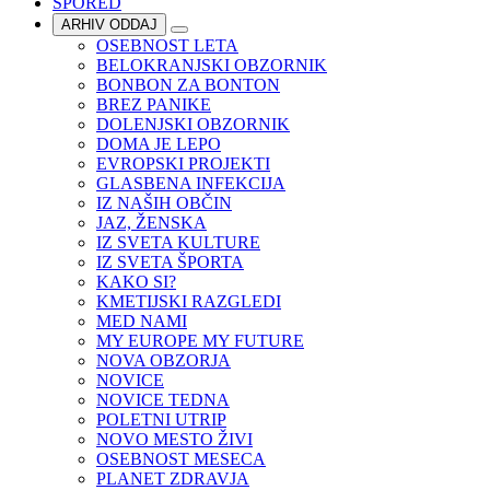
SPORED
ARHIV ODDAJ
OSEBNOST LETA
BELOKRANJSKI OBZORNIK
BONBON ZA BONTON
BREZ PANIKE
DOLENJSKI OBZORNIK
DOMA JE LEPO
EVROPSKI PROJEKTI
GLASBENA INFEKCIJA
IZ NAŠIH OBČIN
JAZ, ŽENSKA
IZ SVETA KULTURE
IZ SVETA ŠPORTA
KAKO SI?
KMETIJSKI RAZGLEDI
MED NAMI
MY EUROPE MY FUTURE
NOVA OBZORJA
NOVICE
NOVICE TEDNA
POLETNI UTRIP
NOVO MESTO ŽIVI
OSEBNOST MESECA
PLANET ZDRAVJA