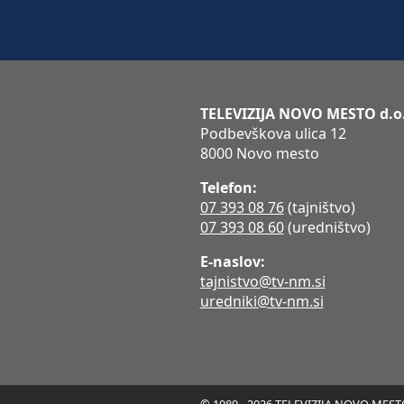
TELEVIZIJA NOVO MESTO d.o
Podbevškova ulica 12
8000 Novo mesto
Telefon:
07 393 08 76
(tajništvo)
07 393 08 60
(uredništvo)
E-naslov:
tajnistvo@tv-nm.si
uredniki@tv-nm.si