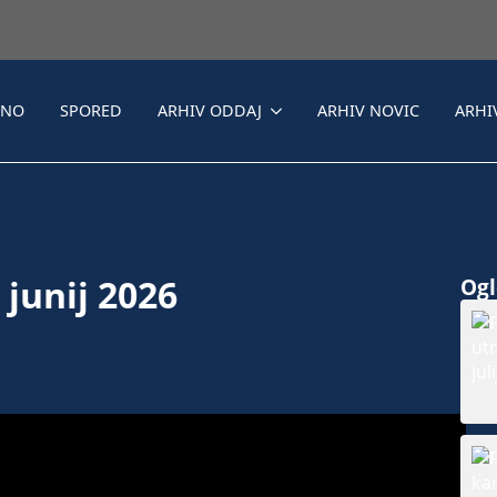
LNO
SPORED
ARHIV ODDAJ
ARHIV NOVIC
ARHI
 junij 2026
Ogle