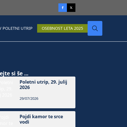
V POLETNI UTRIP
OSEBNOST LETA 2025
Search
for:
jte si še ...
Poletni utrip, 29. julij
2026
29/07/2026
Pojdi kamor te srce
vodi