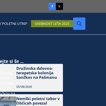
V POLETNI UTRIP
OSEBNOST LETA 2025
Search
for:
jte si še ...
Družinska delovno-
terapetska kolonija
Sončkov na Pašmanu
05/08/2026
Nemški poletni tabor v
Občicah povezal