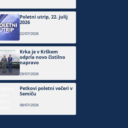
Poletni utrip, 22. julij
2026
22/07/2026
Krka je v Krškem
odprla novo čistilno
napravo
29/07/2026
Petkovi poletni večeri v
Semiču
08/07/2026