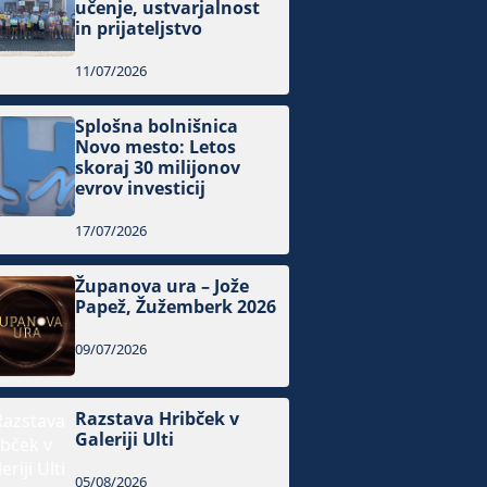
učenje, ustvarjalnost
in prijateljstvo
11/07/2026
Splošna bolnišnica
Novo mesto: Letos
skoraj 30 milijonov
evrov investicij
17/07/2026
Županova ura – Jože
Papež, Žužemberk 2026
09/07/2026
Razstava Hribček v
Galeriji Ulti
05/08/2026