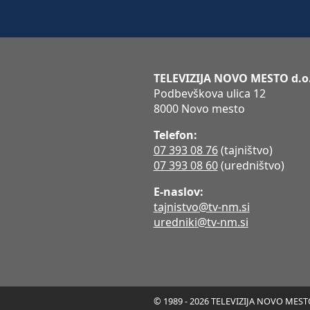
TELEVIZIJA NOVO MESTO d.o
Podbevškova ulica 12
8000 Novo mesto
Telefon:
07 393 08 76
(tajništvo)
07 393 08 60
(uredništvo)
E-naslov:
tajnistvo@tv-nm.si
uredniki@tv-nm.si
© 1989 - 2026 TELEVIZIJA NOVO MESTO