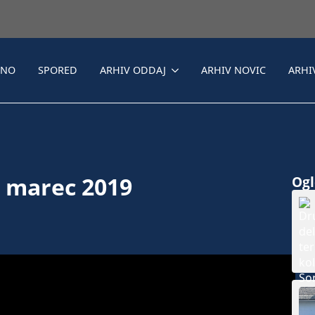
LNO
SPORED
ARHIV ODDAJ
ARHIV NOVIC
ARHI
. marec 2019
Ogle