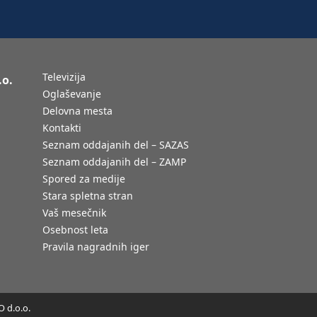
Televizija
.o.
Oglaševanje
Delovna mesta
Kontakti
Seznam oddajanih del – SAZAS
Seznam oddajanih del – ZAMP
Spored za medije
Stara spletna stran
Vaš mesečnik
Osebnost leta
Pravila nagradnih iger
 d.o.o.