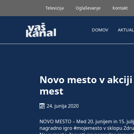
Televizija
Oglaševanje
Kontakt
DOMOV
AKTUA
Novo mesto v akciji
mest
24. junija 2020
NOVO MESTO – Med 20. junijem in 15. julij
nagradno igro #mojemesto v sklopu Združ