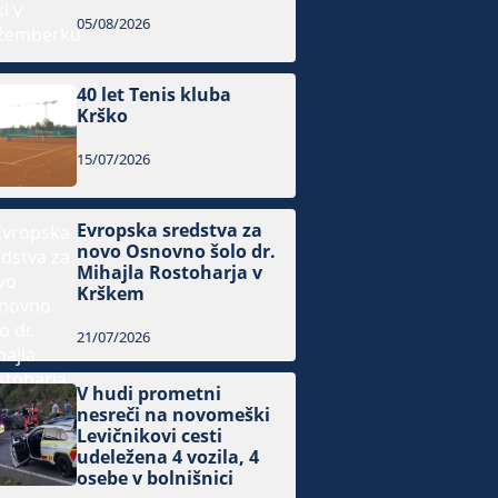
05/08/2026
40 let Tenis kluba
Krško
15/07/2026
Evropska sredstva za
novo Osnovno šolo dr.
Mihajla Rostoharja v
Krškem
21/07/2026
V hudi prometni
nesreči na novomeški
Levičnikovi cesti
udeležena 4 vozila, 4
osebe v bolnišnici