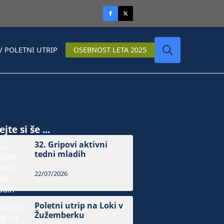
V POLETNI UTRIP
OSEBNOST LETA 2025
Search
for:
jte si še ...
32. Gripovi aktivni
tedni mladih
22/07/2026
Poletni utrip na Loki v
Žužemberku