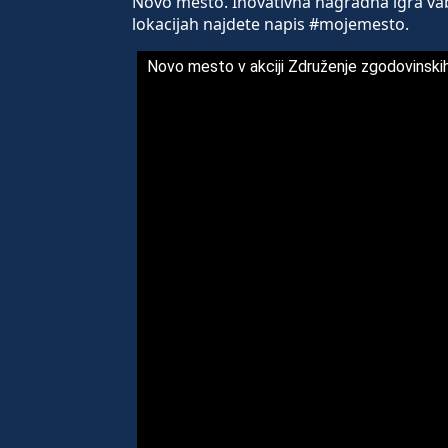
Novo mesto. Inovativna nagradna igra vab
lokacijah najdete napis #mojemesto.
Novo mesto v akciji Združenje zgodovinski