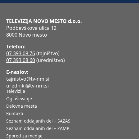
TELEVIZIJA NOVO MESTO d.o.o.
Podbevškova ulica 12
8000 Novo mesto
Telefon:
07 393 08 76
(tajništvo)
07 393 08 60
(uredništvo)
E-naslov:
tajnistvo@tv-nm.si
uredniki@tv-nm.si
Televizija
Oglaševanje
Delovna mesta
Kontakti
Seznam oddajanih del – SAZAS
Seznam oddajanih del – ZAMP
Spored za medije