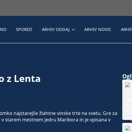
LNO
SPORED
ARHIV ODDAJ
ARHIV NOVIC
ARHI
o z Lenta
Ogle
ko najstarejše žlahtne vinske trte na svetu. Gre za
e v starem mestnem jedru Maribora in je vpisana v