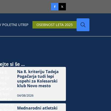
V POLETNI UTRIP
OSEBNOST LETA 2025
Search
for:
jte si še ...
Na 8. kriteriju Tadeja
Pogačarja tudi lepi
uspehi za Kolesarski
klub Novo mesto
04/08/2026
Mednarodni atletski