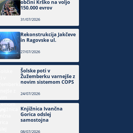
občini Krško na voljo
150.000 evrov
31/07/2026
Rekonstrukcija Jakčeve
in Ragovske ul.
27/07/2026
Šolske poti v
Žužemberku varnejše z
novim sistemom COPS
24/07/2026
Knjižnica Ivančna
Gorica odslej
samostojna
08/07/2026