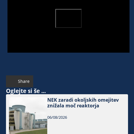
Share
Oglejte si še ...
NEK zaradi okoljskih omejitev
znižala moč reaktorja
06/08/2026