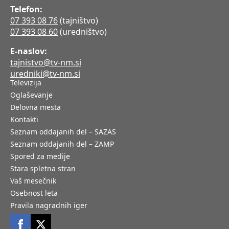
Telefon:
07 393 08 76
(tajništvo)
07 393 08 60
(uredništvo)
E-naslov:
tajnistvo@tv-nm.si
uredniki@tv-nm.si
Televizija
Oglaševanje
Delovna mesta
Kontakti
Seznam oddajanih del – SAZAS
Seznam oddajanih del – ZAMP
Spored za medije
Stara spletna stran
Vaš mesečnik
Osebnost leta
Pravila nagradnih iger