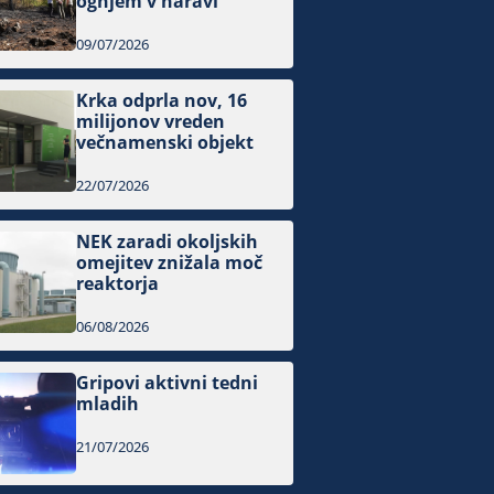
ognjem v naravi
09/07/2026
Krka odprla nov, 16
milijonov vreden
večnamenski objekt
22/07/2026
NEK zaradi okoljskih
omejitev znižala moč
reaktorja
06/08/2026
Gripovi aktivni tedni
mladih
21/07/2026