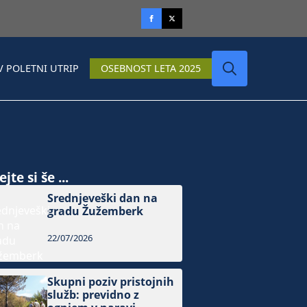
V POLETNI UTRIP
OSEBNOST LETA 2025
Search
for:
jte si še ...
Srednjeveški dan na
gradu Žužemberk
22/07/2026
Skupni poziv pristojnih
služb: previdno z