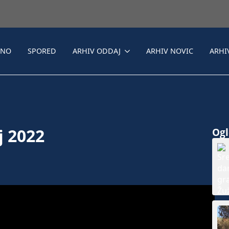
LNO
SPORED
ARHIV ODDAJ
ARHIV NOVIC
ARHI
j 2022
Ogle