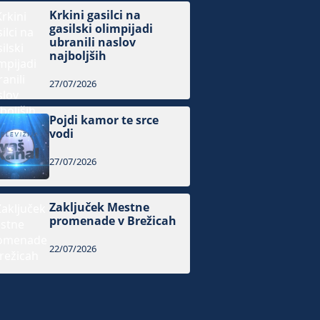
Krkini gasilci na
gasilski olimpijadi
ubranili naslov
najboljših
27/07/2026
Pojdi kamor te srce
vodi
27/07/2026
Zaključek Mestne
promenade v Brežicah
22/07/2026