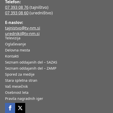
Telefon:
07 393 08 76
(tajništvo)
07 393 08 60
(uredništvo)
E-naslov:
tajnistvo@tv-nm.si
uredniki@tv-nm.si
Televizija
Oglaševanje
Delovna mesta
Kontakti
Seznam oddajanih del – SAZAS
Seznam oddajanih del – ZAMP
Spored za medije
Stara spletna stran
Vaš mesečnik
Osebnost leta
Pravila nagradnih iger