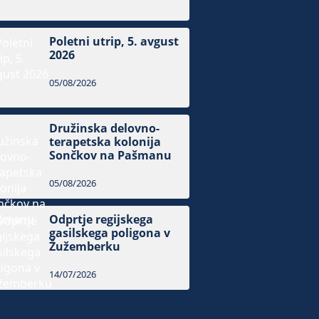
Poletni utrip, 5. avgust
2026
05/08/2026
Družinska delovno-
terapetska kolonija
Sončkov na Pašmanu
05/08/2026
Odprtje regijskega
gasilskega poligona v
Žužemberku
14/07/2026