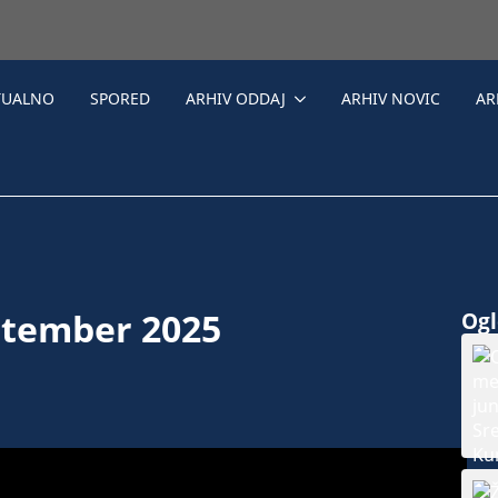
TUALNO
SPORED
ARHIV ODDAJ
ARHIV NOVIC
AR
ptember 2025
Ogle