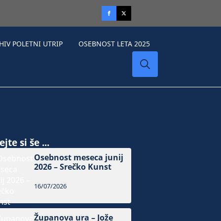
HIV POLETNI UTRIP
OSEBNOST LETA 2025
Search
for:
jte si še ...
Osebnost meseca junij
2026 – Srečko Kunst
16/07/2026
Županova ura – Jože