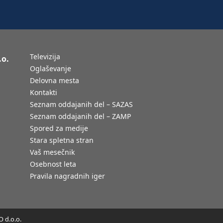
Televizija
.o.
Oglaševanje
Delovna mesta
Kontakti
Seznam oddajanih del – SAZAS
Seznam oddajanih del – ZAMP
Spored za medije
Stara spletna stran
Vaš mesečnik
Osebnost leta
Pravila nagradnih iger
 d.o.o.