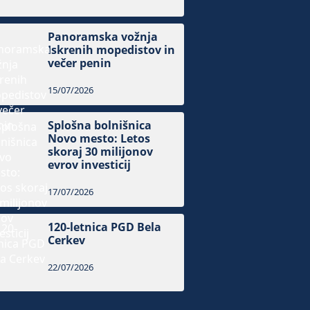
Panoramska vožnja
Iskrenih mopedistov in
večer penin
15/07/2026
Splošna bolnišnica
Novo mesto: Letos
skoraj 30 milijonov
evrov investicij
17/07/2026
120-letnica PGD Bela
Cerkev
22/07/2026