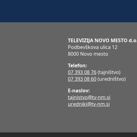
TELEVIZIJA NOVO MESTO d.o
Podbevškova ulica 12
8000 Novo mesto
Telefon:
07 393 08 76
(tajništvo)
07 393 08 60
(uredništvo)
E-naslov:
tajnistvo@tv-nm.si
uredniki@tv-nm.si