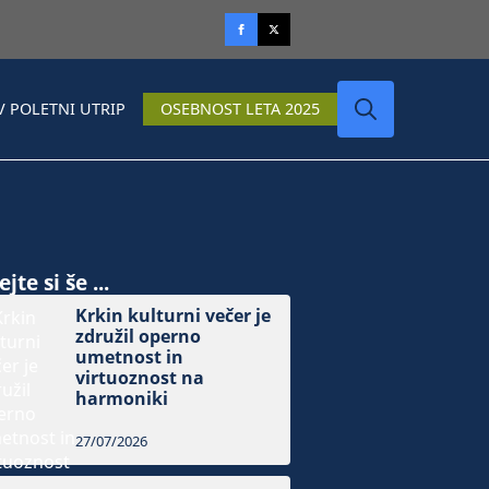
V POLETNI UTRIP
OSEBNOST LETA 2025
Search
for:
jte si še ...
Krkin kulturni večer je
združil operno
umetnost in
virtuoznost na
harmoniki
27/07/2026