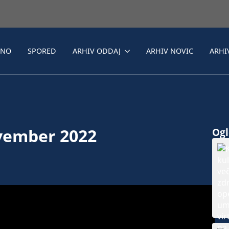
LNO
SPORED
ARHIV ODDAJ
ARHIV NOVIC
ARHI
ovember 2022
Ogle