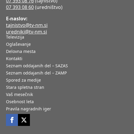
07 393 08 76
(tajništvo)
07 393 08 60
(uredništvo)
E-naslov:
tajnistvo@tv-nm.si
uredniki@tv-nm.si
Televizija
Oglaševanje
Delovna mesta
Kontakti
Seznam oddajanih del – SAZAS
Seznam oddajanih del – ZAMP
Spored za medije
Stara spletna stran
Vaš mesečnik
Osebnost leta
Pravila nagradnih iger