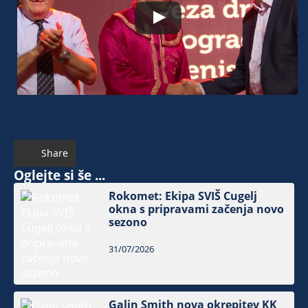
Share
Oglejte si še ...
Rokomet: Ekipa SVIŠ Cugelj
okna s pripravami začenja novo
sezono
31/07/2026
Galin Smith nova okrepitev KK