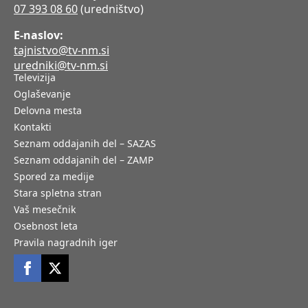
07 393 08 60
(uredništvo)
E-naslov:
tajnistvo@tv-nm.si
uredniki@tv-nm.si
Televizija
Oglaševanje
Delovna mesta
Kontakti
Seznam oddajanih del – SAZAS
Seznam oddajanih del – ZAMP
Spored za medije
Stara spletna stran
Vaš mesečnik
Osebnost leta
Pravila nagradnih iger