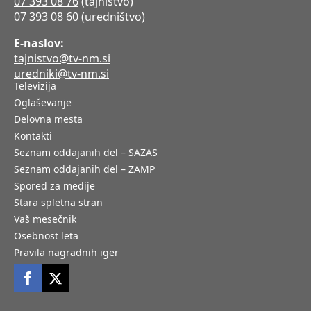
07 393 08 76
(tajništvo)
07 393 08 60
(uredništvo)
E-naslov:
tajnistvo@tv-nm.si
uredniki@tv-nm.si
Televizija
Oglaševanje
Delovna mesta
Kontakti
Seznam oddajanih del – SAZAS
Seznam oddajanih del – ZAMP
Spored za medije
Stara spletna stran
Vaš mesečnik
Osebnost leta
Pravila nagradnih iger