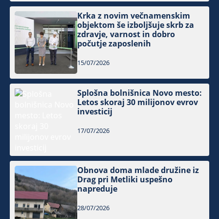
Krka z novim večnamenskim
objektom še izboljšuje skrb za
zdravje, varnost in dobro
počutje zaposlenih
15/07/2026
Splošna bolnišnica Novo mesto:
Letos skoraj 30 milijonov evrov
investicij
17/07/2026
Obnova doma mlade družine iz
Drag pri Metliki uspešno
napreduje
28/07/2026