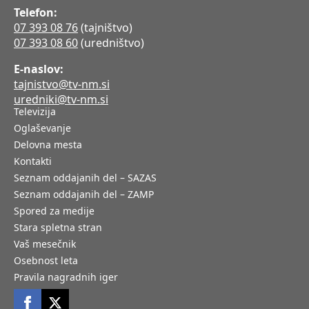
Telefon:
07 393 08 76
(tajništvo)
07 393 08 60
(uredništvo)
E-naslov:
tajnistvo@tv-nm.si
uredniki@tv-nm.si
Televizija
Oglaševanje
Delovna mesta
Kontakti
Seznam oddajanih del – SAZAS
Seznam oddajanih del – ZAMP
Spored za medije
Stara spletna stran
Vaš mesečnik
Osebnost leta
Pravila nagradnih iger