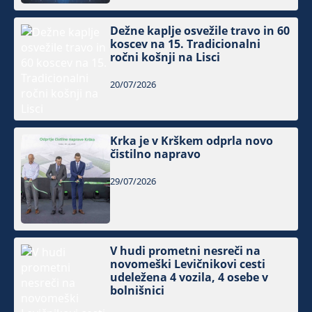
Dežne kaplje osvežile travo in 60
koscev na 15. Tradicionalni
ročni košnji na Lisci
20/07/2026
Krka je v Krškem odprla novo
čistilno napravo
29/07/2026
V hudi prometni nesreči na
novomeški Levičnikovi cesti
udeležena 4 vozila, 4 osebe v
bolnišnici