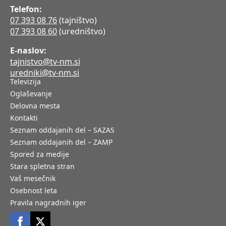
Telefon:
07 393 08 76
(tajništvo)
07 393 08 60
(uredništvo)
E-naslov:
tajnistvo@tv-nm.si
uredniki@tv-nm.si
Televizija
Oglaševanje
Delovna mesta
Kontakti
Seznam oddajanih del – SAZAS
Seznam oddajanih del – ZAMP
Spored za medije
Stara spletna stran
Vaš mesečnik
Osebnost leta
Pravila nagradnih iger