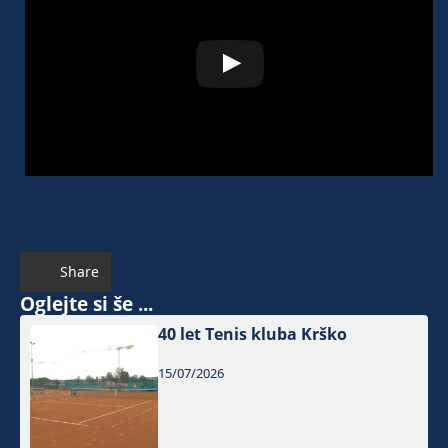
Share
Oglejte si še ...
40 let Tenis kluba Krško
15/07/2026