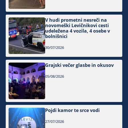
V hudi prometni nesreči na
novomeški Levičnikovi cesti
udeležena 4 vozila, 4 osebe v
bolnišnici
30/07/2026
Grajski večer glasbe in okusov
05/08/2026
Pojdi kamor te srce vodi
27/07/2026