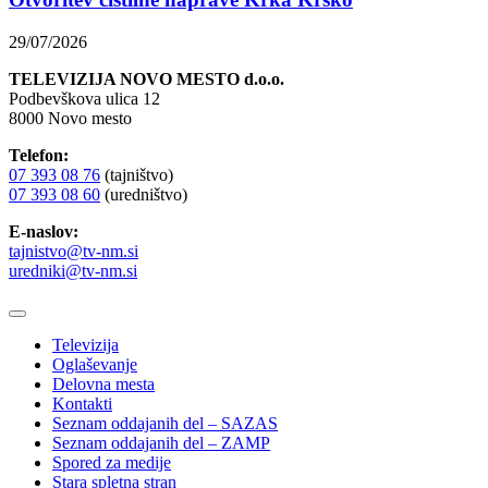
29/07/2026
TELEVIZIJA NOVO MESTO d.o.o.
Podbevškova ulica 12
8000 Novo mesto
Telefon:
07 393 08 76
(tajništvo)
07 393 08 60
(uredništvo)
E-naslov:
tajnistvo@tv-nm.si
uredniki@tv-nm.si
Televizija
Oglaševanje
Delovna mesta
Kontakti
Seznam oddajanih del – SAZAS
Seznam oddajanih del – ZAMP
Spored za medije
Stara spletna stran