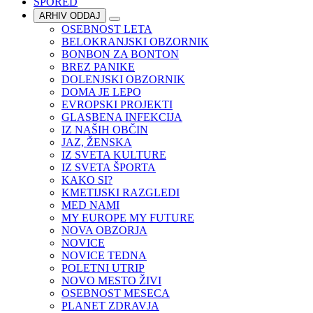
SPORED
ARHIV ODDAJ
OSEBNOST LETA
BELOKRANJSKI OBZORNIK
BONBON ZA BONTON
BREZ PANIKE
DOLENJSKI OBZORNIK
DOMA JE LEPO
EVROPSKI PROJEKTI
GLASBENA INFEKCIJA
IZ NAŠIH OBČIN
JAZ, ŽENSKA
IZ SVETA KULTURE
IZ SVETA ŠPORTA
KAKO SI?
KMETIJSKI RAZGLEDI
MED NAMI
MY EUROPE MY FUTURE
NOVA OBZORJA
NOVICE
NOVICE TEDNA
POLETNI UTRIP
NOVO MESTO ŽIVI
OSEBNOST MESECA
PLANET ZDRAVJA