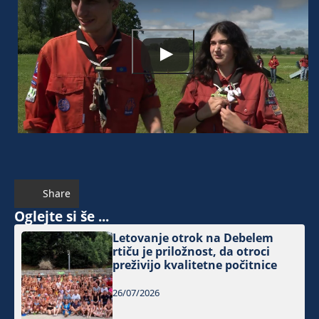
Share
Oglejte si še ...
Letovanje otrok na Debelem
rtiču je priložnost, da otroci
preživijo kvalitetne počitnice
26/07/2026