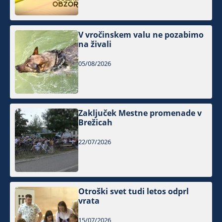
V vročinskem valu ne pozabimo
na živali
05/08/2026
Zaključek Mestne promenade v
Brežicah
22/07/2026
Otroški svet tudi letos odprl
vrata
15/07/2026