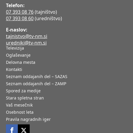
Telefon:
07 393 08 76
(tajništvo)
07 393 08 60
(uredništvo)
E-naslov:
tajnistvo@tv-nm.si
uredniki@tv-nm.si
Televizija
Oglaševanje
Delovna mesta
Kontakti
Seznam oddajanih del – SAZAS
Seznam oddajanih del – ZAMP
Spored za medije
Stara spletna stran
Vaš mesečnik
Osebnost leta
Pravila nagradnih iger