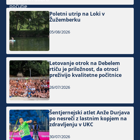
Poletni utrip na Loki v
Žužemberku
05/08/2026
Letovanje otrok na Debelem
rtiču je priložnost, da otroci
preživijo kvalitetne počitnice
26/07/2026
Šentjernejski atlet Anže Durjava
po nesreči z lastnim kopjem na
zdravljenju v UKC
30/07/2026