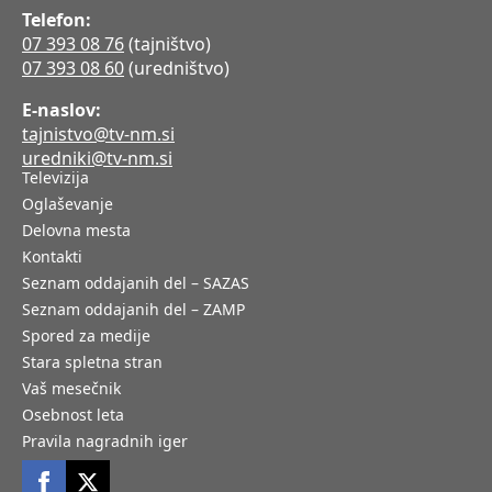
Telefon:
07 393 08 76
(tajništvo)
07 393 08 60
(uredništvo)
E-naslov:
tajnistvo@tv-nm.si
uredniki@tv-nm.si
Televizija
Oglaševanje
Delovna mesta
Kontakti
Seznam oddajanih del – SAZAS
Seznam oddajanih del – ZAMP
Spored za medije
Stara spletna stran
Vaš mesečnik
Osebnost leta
Pravila nagradnih iger